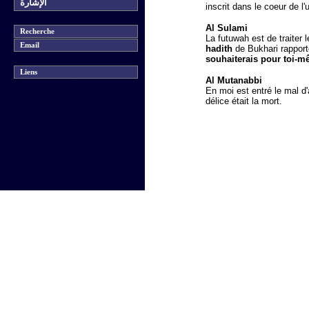
الإشارة
inscrit dans le coeur de l'
Al Sulami
Recherche
La futuwah est de traiter
Email
hadith
de Bukhari rappor
souhaiterais pour toi-mê
Liens
Al Mutanabbi
En moi est entré le mal 
délice était la mort.