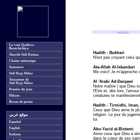
accueil
La voie Qadirya
Boutchichiya
Hadith - Bukhari
Shaykh Sidi Hamza
N'est pas croyant celui q
Chaîne initiatique
Ata-Allah Al-Iskandari
Sentences
Me voici! Je m'approche d
Sidi Hajj Abbas
Testament de
Al 'Arabi Ad-Darqawi
Sidi Hajj Abbas
Notre maître ( que Dieu soi
Pensées du jour
l'Etre et, dès lors, l'amou
créatures te manifesteront
Hikam
Revue de presse
Hadith - Tirmidhi, Iman,
Ceux que Dieu aime le plu
religion. Le jour du jugem
موقع عربي
lui.
Español
English
Abu-Yazid al-Bistami
Aime ceux que Dieu a aimé 
Italiano
dans le coeur de ses saint