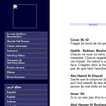
accueil
La voie Qadirya
Boutchichiya
Coran 38, 42
Shaykh Sidi Hamza
Frappe (la terre) de ton pi
Chaîne initiatique
Hadith - Bukhari, Musli
Sentences
Chacun se vous se verra a
Sidi Hajj Abbas
interprète. Chacun regarde
Testament de
cet instant. De même à sa 
Sidi Hajj Abbas
face. Craignez donc le feu
Pensées du jour
pas de quoi faire l'aumôn
Hikam
Abu Hamid Al Ghazali
Revue de presse
Sache que la suspicion (l
qu'il t'est interdit de di
penser du mal d'elle en t
موقع عربي
Español
Imam 'Ali
English
Si tu ne sais pas d'où tu 
Italiano
Abul Hassan Al Bushanj