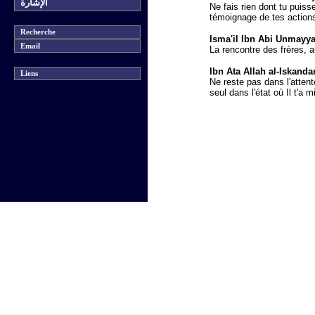
الإشارة
Ne fais rien dont tu puis
témoignage de tes action
Recherche
Isma'il Ibn Abi Unmayy
Email
La rencontre des frères, a
Ibn Ata Allah al-Iskanda
Liens
Ne reste pas dans l'attent
seul dans l'état où Il t'a m