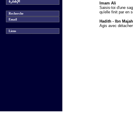
الإشارة
Imam Ali
Saisis-toi d'une sa
qu'elle finit par en
Recherche
Email
Hadith - Ibn Majah
Agis avec détacheme
Liens