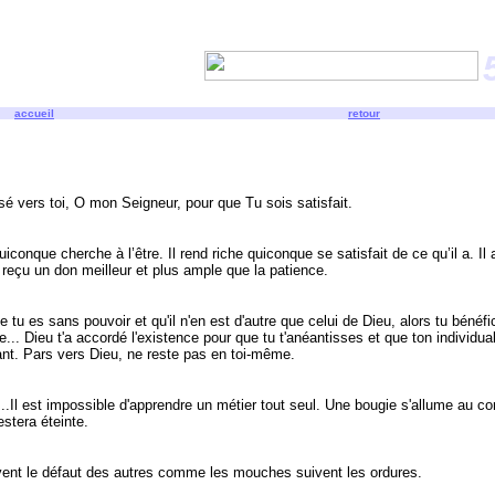
accueil
retour
 vers toi, O mon Seigneur, pour que Tu sois satisfait.
uiconque cherche à l’être. Il rend riche quiconque se satisfait de ce qu’il a. 
a reçu un don meilleur et plus ample que la patience.
tu es sans pouvoir et qu'il n'en est d'autre que celui de Dieu, alors tu bénéfic
.. Dieu t'a accordé l'existence pour que tu t'anéantisses et que ton individuali
nt. Pars vers Dieu, ne reste pas en toi-même.
...Il est impossible d'apprendre un métier tout seul. Une bougie s'allume au co
estera éteinte.
vent le défaut des autres comme les mouches suivent les ordures.