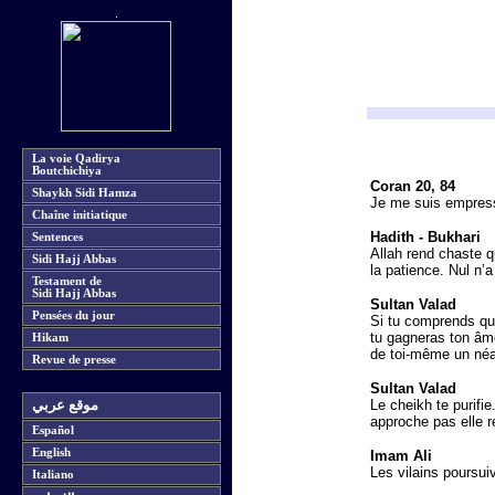
La voie Qadirya
Boutchichiya
Coran 20, 84
Shaykh Sidi Hamza
Je me suis empressé
Chaîne initiatique
Hadith - Bukhari
Sentences
Allah rend chaste q
Sidi Hajj Abbas
la patience. Nul n’
Testament de
Sidi Hajj Abbas
Sultan Valad
Pensées du jour
Si tu comprends que 
tu gagneras ton âme.
Hikam
de toi-même un néa
Revue de presse
Sultan Valad
Le cheikh te purifie
موقع عربي
approche pas elle r
Español
English
Imam Ali
Les vilains poursui
Italiano