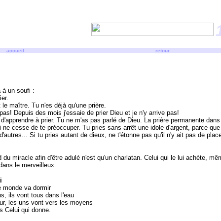
accueil
retour
à un soufi :
er.
it le maître. Tu n'es déjà qu'une prière.
as! Depuis des mois j'essaie de prier Dieu et je n'y arrive pas!
'apprendre à prier. Tu ne m'as pas parlé de Dieu. La prière permanente dans l
oi ne cesse de te préoccuper. Tu pries sans arrêt une idole d'argent, parce que
d'autres... Si tu pries autant de dieux, ne t'étonne pas qu'il n'y ait pas de plac
i
 miracle afin d'être adulé n'est qu'un charlatan. Celui qui le lui achète, même
dans le merveilleux.
i
 le monde va dormir
, ils vont tous dans l'eau
ur, les uns vont vers les moyens
s Celui qui donne.