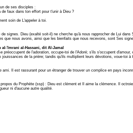
l'un de ses disciples :
a de faux dans ton effort pour t'unir à Dieu ?
ent soin de L'appeler à toi.
e de signes. Dieu (exalté soit-il) ne cherche qu'à nous rapprocher de Lui dans
s que nous avons, ainsi que les bienfaits que nous recevons, sont Ses signe
 al-'Imrani al-Hassani, dit Al-Jamal
e préoccupent de l'adoration, occupe-toi de l'Adoré; s'ils s'occupent d'amour, o
 jouissances de la prière; tandis qu'ils multiplient leurs dévotions, voue-toi à
ami. Il est rassurant pour un étranger de trouver un complice en pays incon
 propos du Prophète (ssp) : Dieu est clément et Il aime la clémence. Il octroie
igueur ni d'aucune autre qualité.