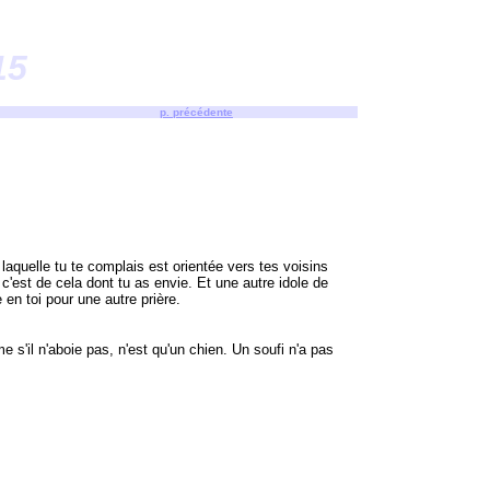
15
p. précédente
aquelle tu te complais est orientée vers tes voisins
 c'est de cela dont tu as envie. Et une autre idole de
e en toi pour une autre prière.
 s'il n'aboie pas, n'est qu'un chien. Un soufi n'a pas