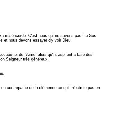
 Sa miséricorde. C'est nous qui ne savons pas lire Ses
s et nous devons essayer d'y voir Dieu.
ccupe-toi de l'Aimé; alors qu'ils aspirent à faire des
 ton Seigneur très généreux.
nu.
 en contrepartie de la clémence ce qu'Il n'octroie pas en