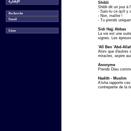
الإشارة
Shibli
Shibli dit un jour à 
- Sais-tu ce qu'il y 
Recherche
- Non, maître !
Email
- Tu prends uniquem
Sidi Hajj Abbas
Liens
La vie est une suit
signes. Les épreuve
'Alî Ben 'Abd-Allah
Alors que d'autres s
miracles, aspire aux
Anonyme
Prends Dieu comme 
Hadith - Muslim
A'isha rapporte ces
contrepartie de la r