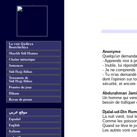
La voie Qadirya
Boutchichiya
Anonyme
Shaykh Sidi Hamza
Quelqu'un demanda 
Chaîne initiatique
- Apprends moi à pri
- Inutile, lui répond
Sentences
- Je ne comprends p
Sidi Hajj Abbas
- Tu m'as demandé d
Testament de
dont l'opinion sur t
Sidi Hajj Abbas
sécurité, et encore 
Pensées du jour
Abdurahman Jam
Hikam
Un homme qui vend du
Revue de presse
besoin de trafiquer 
Djalal-ud-Din Rum
موقع عربي
La nuit vient, tout
Español
Comme les poissons
Quand se lève le jo
English
Les autres vont ver
Italiano