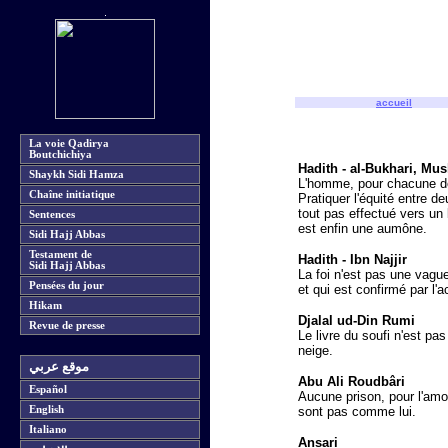
accueil
La voie Qadirya
Boutchichiya
Hadith - al-Bukhari, Mu
Shaykh Sidi Hamza
L'homme, pour chacune de 
Chaîne initiatique
Pratiquer l'équité entre 
tout pas effectué vers un 
Sentences
est enfin une aumône.
Sidi Hajj Abbas
Testament de
Hadith - Ibn Najjir
Sidi Hajj Abbas
La foi n'est pas une vague
Pensées du jour
et qui est confirmé par l'a
Hikam
Djalal ud-Din Rumi
Revue de presse
Le livre du soufi n'est pa
neige.
موقع عربي
Abu Ali Roudbâri
Español
Aucune prison, pour l'amo
English
sont pas comme lui.
Italiano
Ansari