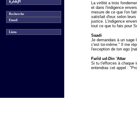
الإشارة
La virilité a trois fonde
et dans l'indigence envers
mesure de ce que l'on fait 
Recherche
satisfait d'eux selon leur
Email
justice. L'indigence enver
tout ce que tu fais pour S
Liens
Saadi
Je demandais à un sage le
c'est toi-même." Il me rép
l'exception de ton ego (naf
Farîd ud-Din 'Attar
Si tu t'efforces à chaque 
entendras cet appel : "Pro